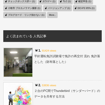
チェックボックス択一 (1)
ガラゲー (1)
TLC (1)
確定申告 (1)
小牧市 プロカメラマン撮影 (1)
バージョンアップ (1)
DCI-P3 95% (1)
ブログカード リンク効かない (1)
More..
よく読まれている 人気記事
1.
91424 views
平針運転免許試験場で免許の再交付 流れ 免許落
とした（財布落とした）
2.
53836 views
２台のPC間でThunderbird（サンダーバード）の
データを共有する方法