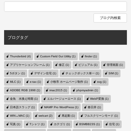
ブログタグ
Thunderbird (4)
Custom Field Gui Utility (1)
finder (1)
アプリケーションフレーム (1)
修正 (1)
ビジュアル (1)
管理画面 (1)
5ボタン (1)
デザイン住宅 (1)
チェックボックス単一 (1)
SIM (1)
MLC (1)
e-tax (1)
小牧市 ホームページ制作 (1)
svg (1)
ADOBE RGB 1998 (1)
imac2015 (1)
phpmyadmin (1)
金魚 水換え時期 (1)
エルバージェーエース (1)
WebP変換 (1)
日本語スラッグ (1)
MAMP Pro WordPress (1)
春日井 (1)
WIN→MAC (1)
welcart (2)
再起動 (1)
フルスクリーンモード (1)
写真 (1)
Tシャツ (1)
カテゴリ (1)
BSMBB23S (1)
住宅 (1)