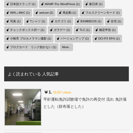
日本語スラッグ (1)
MAMP Pro WordPress (1)
春日井 (1)
WIN→MAC (1)
welcart (2)
再起動 (1)
フルスクリーンモード (1)
写真 (1)
Tシャツ (1)
カテゴリ (1)
BSMBB23S (1)
住宅 (1)
チェックボックス択一 (1)
ガラゲー (1)
TLC (1)
確定申告 (1)
小牧市 プロカメラマン撮影 (1)
バージョンアップ (1)
DCI-P3 95% (1)
ブログカード リンク効かない (1)
More..
よく読まれている 人気記事
1.
91357 views
平針運転免許試験場で免許の再交付 流れ 免許落
とした（財布落とした）