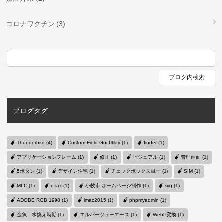
コロナワクチン (3)
ブログタグ
Thunderbird (4)
Custom Field Gui Utility (1)
finder (1)
アプリケーションフレーム (1)
修正 (1)
ビジュアル (1)
管理画面 (1)
5ボタン (1)
デザイン住宅 (1)
チェックボックス単一 (1)
SIM (1)
MLC (1)
e-tax (1)
小牧市 ホームページ制作 (1)
svg (1)
ADOBE RGB 1998 (1)
imac2015 (1)
phpmyadmin (1)
金魚 水換え時期 (1)
エルバージェーエース (1)
WebP変換 (1)