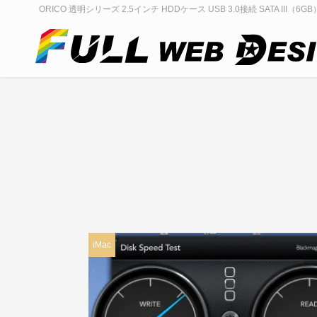
ORICO 透明シリーズ 2.5インチ HDDケース USB 3.0接続 SATA III
iMac