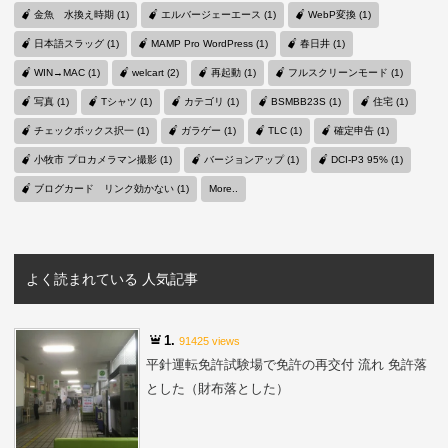
金魚 水換え時期 (1)
エルバージェーエース (1)
WebP変換 (1)
日本語スラッグ (1)
MAMP Pro WordPress (1)
春日井 (1)
WIN→MAC (1)
welcart (2)
再起動 (1)
フルスクリーンモード (1)
写真 (1)
Tシャツ (1)
カテゴリ (1)
BSMBB23S (1)
住宅 (1)
チェックボックス択一 (1)
ガラゲー (1)
TLC (1)
確定申告 (1)
小牧市 プロカメラマン撮影 (1)
バージョンアップ (1)
DCI-P3 95% (1)
ブログカード リンク効かない (1)
More..
よく読まれている 人気記事
1.
91425 views
平針運転免許試験場で免許の再交付 流れ 免許落
とした（財布落とした）