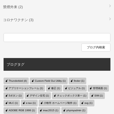
禁煙外来 (2)
コロナワクチン (3)
ブログタグ
Thunderbird (4)
Custom Field Gui Utility (1)
finder (1)
アプリケーションフレーム (1)
修正 (1)
ビジュアル (1)
管理画面 (1)
5ボタン (1)
デザイン住宅 (1)
チェックボックス単一 (1)
SIM (1)
MLC (1)
e-tax (1)
小牧市 ホームページ制作 (1)
svg (1)
ADOBE RGB 1998 (1)
imac2015 (1)
phpmyadmin (1)