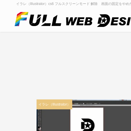
イラレ（Illustrator）cs6 フルスクリーンモード 解除 画面の固定をやめ
イラレ（Illustrator）