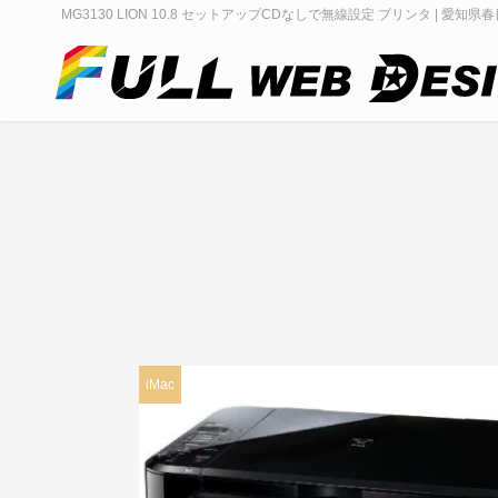
MG3130 LION 10.8 セットアップCDなしで無線設定 プリンタ | 愛知県
iMac