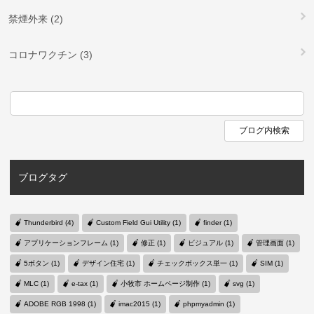
禁煙外来 (2)
コロナワクチン (3)
ブログタグ
Thunderbird (4)
Custom Field Gui Utility (1)
finder (1)
アプリケーションフレーム (1)
修正 (1)
ビジュアル (1)
管理画面 (1)
5ボタン (1)
デザイン住宅 (1)
チェックボックス単一 (1)
SIM (1)
MLC (1)
e-tax (1)
小牧市 ホームページ制作 (1)
svg (1)
ADOBE RGB 1998 (1)
imac2015 (1)
phpmyadmin (1)