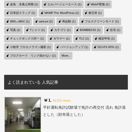
金魚 水換え時期 (1)
エルバージェーエース (1)
WebP変換 (1)
日本語スラッグ (1)
MAMP Pro WordPress (1)
春日井 (1)
WIN→MAC (1)
welcart (2)
再起動 (1)
フルスクリーンモード (1)
写真 (1)
Tシャツ (1)
カテゴリ (1)
BSMBB23S (1)
住宅 (1)
チェックボックス択一 (1)
ガラゲー (1)
TLC (1)
確定申告 (1)
小牧市 プロカメラマン撮影 (1)
バージョンアップ (1)
DCI-P3 95% (1)
ブログカード リンク効かない (1)
More..
よく読まれている 人気記事
1.
91333 views
平針運転免許試験場で免許の再交付 流れ 免許落
とした（財布落とした）