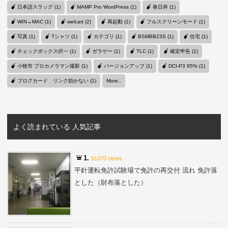
日本語スラッグ (1)
MAMP Pro WordPress (1)
春日井 (1)
WIN→MAC (1)
welcart (2)
再起動 (1)
フルスクリーンモード (1)
写真 (1)
Tシャツ (1)
カテゴリ (1)
BSMBB23S (1)
住宅 (1)
チェックボックス択一 (1)
ガラゲー (1)
TLC (1)
確定申告 (1)
小牧市 プロカメラマン撮影 (1)
バージョンアップ (1)
DCI-P3 95% (1)
ブログカード リンク効かない (1)
More..
よく読まれている 人気記事
1.
91370 views
平針運転免許試験場で免許の再交付 流れ 免許落
とした（財布落とした）