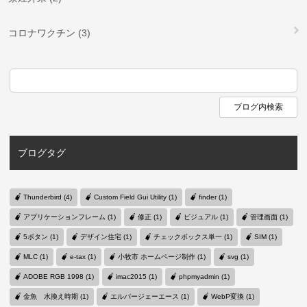
コロナワクチン (3)
ブログタグ
Thunderbird (4)
Custom Field Gui Utility (1)
finder (1)
アプリケーションフレーム (1)
修正 (1)
ビジュアル (1)
管理画面 (1)
5ボタン (1)
デザイン住宅 (1)
チェックボックス単一 (1)
SIM (1)
MLC (1)
e-tax (1)
小牧市 ホームページ制作 (1)
svg (1)
ADOBE RGB 1998 (1)
imac2015 (1)
phpmyadmin (1)
金魚 水換え時期 (1)
エルバージェーエース (1)
WebP変換 (1)