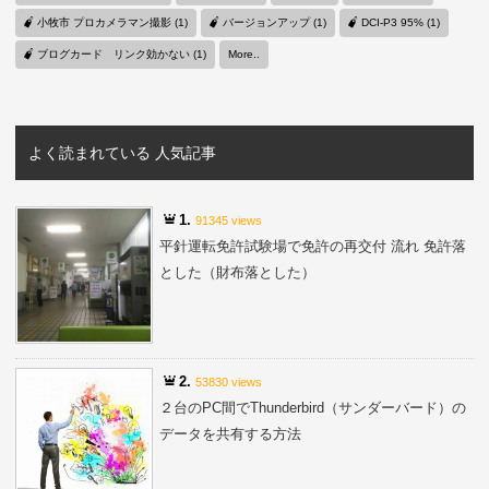
小牧市 プロカメラマン撮影 (1)
バージョンアップ (1)
DCI-P3 95% (1)
ブログカード リンク効かない (1)
More..
よく読まれている 人気記事
1.
91345 views
平針運転免許試験場で免許の再交付 流れ 免許落
とした（財布落とした）
2.
53830 views
２台のPC間でThunderbird（サンダーバード）の
データを共有する方法