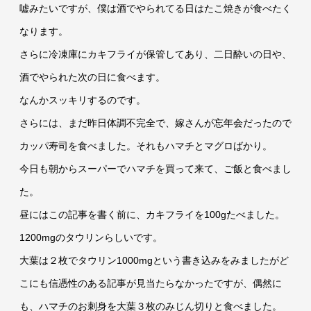
嘘みたいですが、僕は酒でやられてる日はたこ焼きが食べたく
なります。
さらに冷凍庫にカキフライが保管してあり、二日酔いの日や、
酒でやられた次の日に食べます。
なんかスッキリするのです。
さらには、まだ昨日体調不完全で、嫁さんが忘年会だったので
カッパ寿司を食べました。それもハマチとマグロばかり。
今日も朝からスーパーでハマチを買って来て、ご飯と食べまし
た。
昼にはこの記事を書く前に、カキフライを100gたべました。
1200mgのタウリンらしいです。
大葉は２枚でタウリン1000mgという書き込みをみましたがど
こにも信憑性のある記事が見当たらなかったですが、偶然に
も、ハマチのお刺身を大葉３枚のみじん切りと食べました。