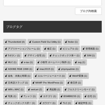
ブログタグ
Thunderbird (4)
Custom Field Gui Utility (1)
finder (1)
アプリケーションフレーム (1)
修正 (1)
ビジュアル (1)
管理画面 (1)
5ボタン (1)
デザイン住宅 (1)
チェックボックス単一 (1)
SIM (1)
MLC (1)
e-tax (1)
小牧市 ホームページ制作 (1)
svg (1)
ADOBE RGB 1998 (1)
imac2015 (1)
phpmyadmin (1)
金魚 水換え時期 (1)
エルバージェーエース (1)
WebP変換 (1)
日本語スラッグ (1)
MAMP Pro WordPress (1)
春日井 (1)
WIN→MAC (1)
welcart (2)
再起動 (1)
フルスクリーンモード (1)
写真 (1)
Tシャツ (1)
カテゴリ (1)
BSMBB23S (1)
住宅 (1)
チェックボックス択一 (1)
ガラゲー (1)
TLC (1)
確定申告 (1)