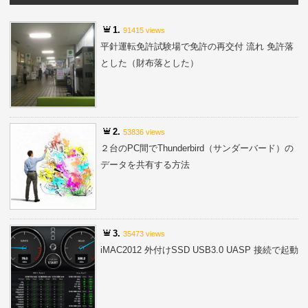
1.
91415 views
平針運転免許試験場で免許の再交付 流れ 免許落
とした（財布落とした）
2.
53836 views
２台のPC間でThunderbird（サンダーバード）の
データを共有する方法
3.
35473 views
iMAC2012 外付けSSD USB3.0 UASP 接続で起動