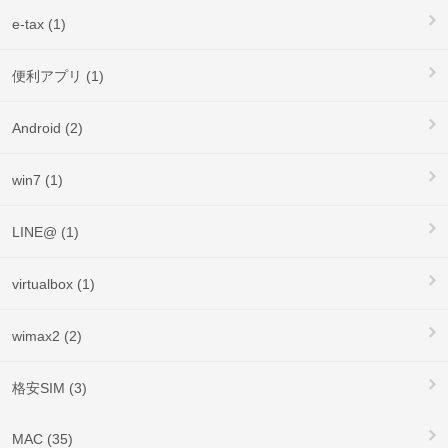
e-tax (1)
便利アプリ (1)
Android (2)
win7 (1)
LINE@ (1)
virtualbox (1)
wimax2 (2)
格安SIM (3)
MAC (35)