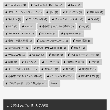
Thunderbird (4)
Custom Field Gui Utility (1)
finder (1)
アプリケーションフレーム (1)
修正 (1)
ビジュアル (1)
管理画面 (1)
5ボタン (1)
デザイン住宅 (1)
チェックボックス単一 (1)
SIM (1)
MLC (1)
e-tax (1)
小牧市 ホームページ制作 (1)
svg (1)
ADOBE RGB 1998 (1)
imac2015 (1)
phpmyadmin (1)
金魚 水換え時期 (1)
エルバージェーエース (1)
WebP変換 (1)
日本語スラッグ (1)
MAMP Pro WordPress (1)
春日井 (1)
WIN→MAC (1)
welcart (2)
再起動 (1)
フルスクリーンモード (1)
写真 (1)
Tシャツ (1)
カテゴリ (1)
BSMBB23S (1)
住宅 (1)
チェックボックス択一 (1)
ガラゲー (1)
TLC (1)
確定申告 (1)
小牧市 プロカメラマン撮影 (1)
バージョンアップ (1)
DCI-P3 95% (1)
ブログカード リンク効かない (1)
More..
よく読まれている 人気記事