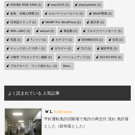
ADOBE RGB 1998 (1)
imac2015 (1)
phpmyadmin (1)
金魚 水換え時期 (1)
エルバージェーエース (1)
WebP変換 (1)
日本語スラッグ (1)
MAMP Pro WordPress (1)
春日井 (1)
WIN→MAC (1)
welcart (2)
再起動 (1)
フルスクリーンモード (1)
写真 (1)
Tシャツ (1)
カテゴリ (1)
BSMBB23S (1)
住宅 (1)
チェックボックス択一 (1)
ガラゲー (1)
TLC (1)
確定申告 (1)
小牧市 プロカメラマン撮影 (1)
バージョンアップ (1)
DCI-P3 95% (1)
ブログカード リンク効かない (1)
More..
よく読まれている 人気記事
1.
91584 views
平針運転免許試験場で免許の再交付 流れ 免許落
とした（財布落とした）