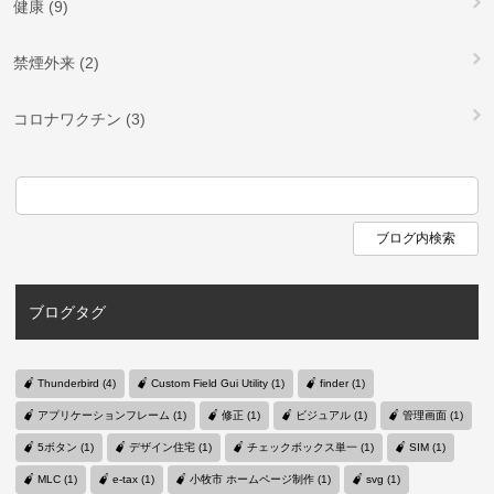
健康 (9)
禁煙外来 (2)
コロナワクチン (3)
ブログタグ
Thunderbird (4)
Custom Field Gui Utility (1)
finder (1)
アプリケーションフレーム (1)
修正 (1)
ビジュアル (1)
管理画面 (1)
5ボタン (1)
デザイン住宅 (1)
チェックボックス単一 (1)
SIM (1)
MLC (1)
e-tax (1)
小牧市 ホームページ制作 (1)
svg (1)