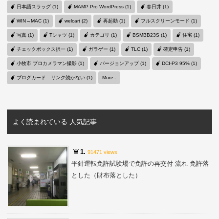
日本語スラッグ (1)
MAMP Pro WordPress (1)
春日井 (1)
WIN→MAC (1)
welcart (2)
再起動 (1)
フルスクリーンモード (1)
写真 (1)
Tシャツ (1)
カテゴリ (1)
BSMBB23S (1)
住宅 (1)
チェックボックス択一 (1)
ガラゲー (1)
TLC (1)
確定申告 (1)
小牧市 プロカメラマン撮影 (1)
バージョンアップ (1)
DCI-P3 95% (1)
ブログカード リンク効かない (1)
More..
よく読まれている 人気記事
1.
91471 views
平針運転免許試験場で免許の再交付 流れ 免許落
とした（財布落とした）