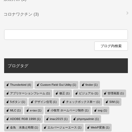
コロナワクチン (3)
ブログタグ
Thunderbird (4)
Custom Field Gui Utility (1)
finder (1)
アプリケーションフレーム (1)
修正 (1)
ビジュアル (1)
管理画面 (1)
5ボタン (1)
デザイン住宅 (1)
チェックボックス単一 (1)
SIM (1)
MLC (1)
e-tax (1)
小牧市 ホームページ制作 (1)
svg (1)
ADOBE RGB 1998 (1)
imac2015 (1)
phpmyadmin (1)
金魚 水換え時期 (1)
エルバージェーエース (1)
WebP変換 (1)