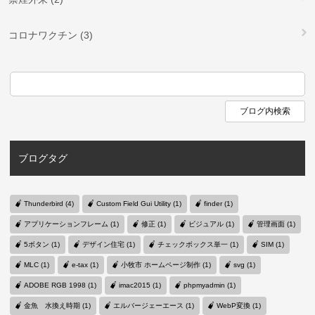
コロナワクチン (3)
ブログタグ
Thunderbird (4)
Custom Field Gui Utility (1)
finder (1)
アプリケーションフレーム (1)
修正 (1)
ビジュアル (1)
管理画面 (1)
5ボタン (1)
デザイン住宅 (1)
チェックボックス単一 (1)
SIM (1)
MLC (1)
e-tax (1)
小牧市 ホームページ制作 (1)
svg (1)
ADOBE RGB 1998 (1)
imac2015 (1)
phpmyadmin (1)
金魚 水換え時期 (1)
エルバージェーエース (1)
WebP変換 (1)