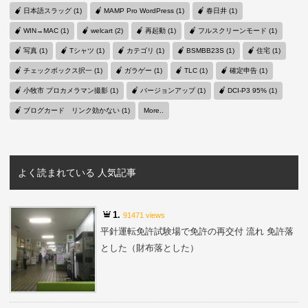
日本語スラッグ (1)
MAMP Pro WordPress (1)
春日井 (1)
WIN→MAC (1)
welcart (2)
再起動 (1)
フルスクリーンモード (1)
写真 (1)
Tシャツ (1)
カテゴリ (1)
BSMBB23S (1)
住宅 (1)
チェックボックス択一 (1)
ガラゲー (1)
TLC (1)
確定申告 (1)
小牧市 プロカメラマン撮影 (1)
バージョンアップ (1)
DCI-P3 95% (1)
ブログカード リンク効かない (1)
More..
よく読まれている 人気記事
1.
91471 views
平針運転免許試験場で免許の再交付 流れ 免許落
とした（財布落とした）