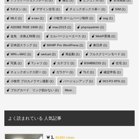
アプリケーションフレーム (1)
修正 (1)
ビジュアル (1)
管理画面 (1)
5ボタン (1)
デザイン住宅 (1)
チェックボックス単一 (1)
SIM (1)
MLC (1)
e-tax (1)
小牧市 ホームページ制作 (1)
svg (1)
ADOBE RGB 1998 (1)
imac2015 (1)
phpmyadmin (1)
金魚 水換え時期 (1)
エルバージェーエース (1)
WebP変換 (1)
日本語スラッグ (1)
MAMP Pro WordPress (1)
春日井 (1)
WIN→MAC (1)
welcart (2)
再起動 (1)
フルスクリーンモード (1)
写真 (1)
Tシャツ (1)
カテゴリ (1)
BSMBB23S (1)
住宅 (1)
チェックボックス択一 (1)
ガラゲー (1)
TLC (1)
確定申告 (1)
小牧市 プロカメラマン撮影 (1)
バージョンアップ (1)
DCI-P3 95% (1)
ブログカード リンク効かない (1)
More..
よく読まれている 人気記事
1.
91484 views