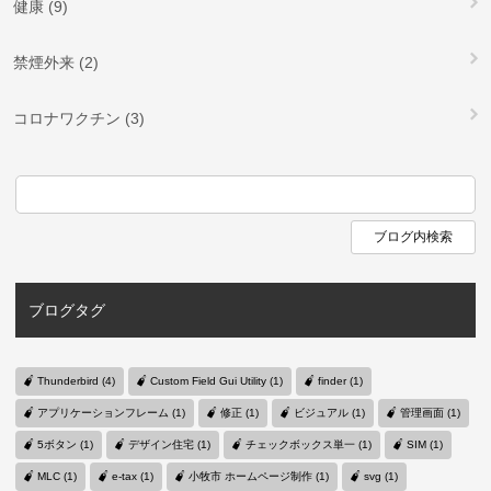
健康 (9)
禁煙外来 (2)
コロナワクチン (3)
ブログタグ
Thunderbird (4)
Custom Field Gui Utility (1)
finder (1)
アプリケーションフレーム (1)
修正 (1)
ビジュアル (1)
管理画面 (1)
5ボタン (1)
デザイン住宅 (1)
チェックボックス単一 (1)
SIM (1)
MLC (1)
e-tax (1)
小牧市 ホームページ制作 (1)
svg (1)