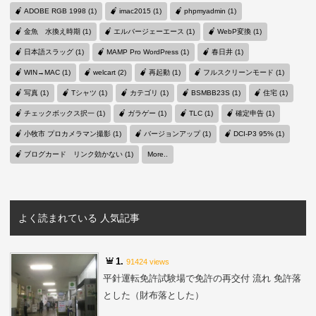
ADOBE RGB 1998 (1)
imac2015 (1)
phpmyadmin (1)
金魚 水換え時期 (1)
エルバージェーエース (1)
WebP変換 (1)
日本語スラッグ (1)
MAMP Pro WordPress (1)
春日井 (1)
WIN→MAC (1)
welcart (2)
再起動 (1)
フルスクリーンモード (1)
写真 (1)
Tシャツ (1)
カテゴリ (1)
BSMBB23S (1)
住宅 (1)
チェックボックス択一 (1)
ガラゲー (1)
TLC (1)
確定申告 (1)
小牧市 プロカメラマン撮影 (1)
バージョンアップ (1)
DCI-P3 95% (1)
ブログカード リンク効かない (1)
More..
よく読まれている 人気記事
1.
91424 views
平針運転免許試験場で免許の再交付 流れ 免許落
とした（財布落とした）