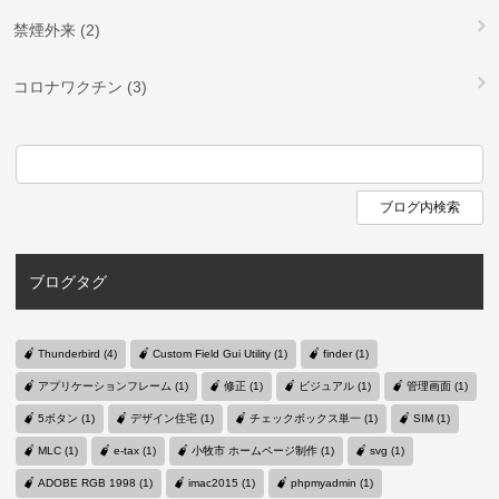
禁煙外来 (2)
コロナワクチン (3)
ブログタグ
Thunderbird (4)
Custom Field Gui Utility (1)
finder (1)
アプリケーションフレーム (1)
修正 (1)
ビジュアル (1)
管理画面 (1)
5ボタン (1)
デザイン住宅 (1)
チェックボックス単一 (1)
SIM (1)
MLC (1)
e-tax (1)
小牧市 ホームページ制作 (1)
svg (1)
ADOBE RGB 1998 (1)
imac2015 (1)
phpmyadmin (1)