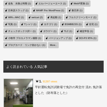
金魚 水換え時期 (1)
エルバージェーエース (1)
WebP変換 (1)
日本語スラッグ (1)
MAMP Pro WordPress (1)
春日井 (1)
WIN→MAC (1)
welcart (2)
再起動 (1)
フルスクリーンモード (1)
写真 (1)
Tシャツ (1)
カテゴリ (1)
BSMBB23S (1)
住宅 (1)
チェックボックス択一 (1)
ガラゲー (1)
TLC (1)
確定申告 (1)
小牧市 プロカメラマン撮影 (1)
バージョンアップ (1)
DCI-P3 95% (1)
ブログカード リンク効かない (1)
More..
よく読まれている 人気記事
1.
91397 views
平針運転免許試験場で免許の再交付 流れ 免許落
とした（財布落とした）