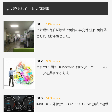
よく読まれている 人気記事
1.
91437 views
平針運転免許試験場で免許の再交付 流れ 免許落
とした（財布落とした）
2.
53838 views
２台のPC間でThunderbird（サンダーバード）の
データを共有する方法
3.
35474 views
iMAC2012 外付けSSD USB3.0 UASP 接続で起動