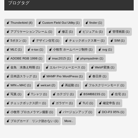
ブログタグ
Thunderbird (4)
Custom Field Gui Utility (1)
finder (1)
アプリケーションフレーム (1)
修正 (1)
ビジュアル (1)
管理画面 (1)
5ボタン (1)
デザイン住宅 (1)
チェックボックス単一 (1)
SIM (1)
MLC (1)
e-tax (1)
小牧市 ホームページ制作 (1)
svg (1)
ADOBE RGB 1998 (1)
imac2015 (1)
phpmyadmin (1)
金魚 水換え時期 (1)
エルバージェーエース (1)
WebP変換 (1)
日本語スラッグ (1)
MAMP Pro WordPress (1)
春日井 (1)
WIN→MAC (1)
welcart (2)
再起動 (1)
フルスクリーンモード (1)
写真 (1)
Tシャツ (1)
カテゴリ (1)
BSMBB23S (1)
住宅 (1)
チェックボックス択一 (1)
ガラゲー (1)
TLC (1)
確定申告 (1)
小牧市 プロカメラマン撮影 (1)
バージョンアップ (1)
DCI-P3 95% (1)
ブログカード リンク効かない (1)
More..