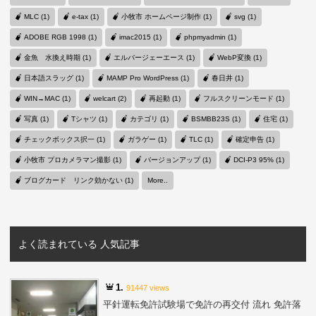
MLC (1)
e-tax (1)
小牧市 ホームページ制作 (1)
svg (1)
ADOBE RGB 1998 (1)
imac2015 (1)
phpmyadmin (1)
金魚 水換え時期 (1)
エルバージェーエース (1)
WebP変換 (1)
日本語スラッグ (1)
MAMP Pro WordPress (1)
春日井 (1)
WIN→MAC (1)
welcart (2)
再起動 (1)
フルスクリーンモード (1)
写真 (1)
Tシャツ (1)
カテゴリ (1)
BSMBB23S (1)
住宅 (1)
チェックボックス択一 (1)
ガラゲー (1)
TLC (1)
確定申告 (1)
小牧市 プロカメラマン撮影 (1)
バージョンアップ (1)
DCI-P3 95% (1)
ブログカード リンク効かない (1)
More..
よく読まれている 人気記事
1.
91447 views
平針運転免許試験場で免許の再交付 流れ 免許落