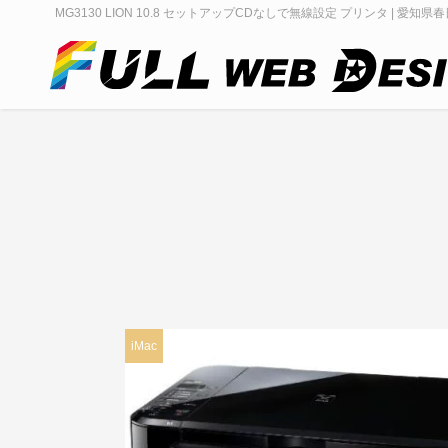
MG3130 LION 10.8 セットアップCDなしで無線設定 プリンタ | 愛知県
iMac