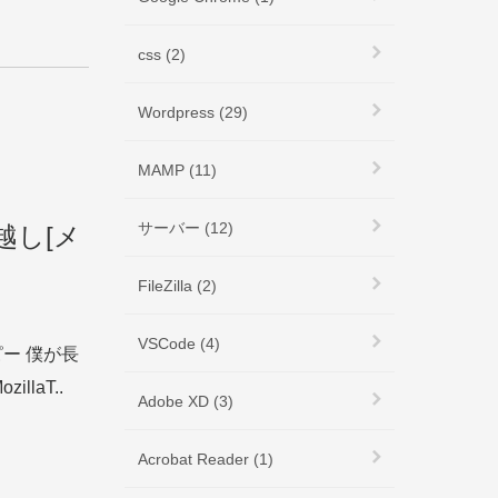
css (2)
Wordpress (29)
MAMP (11)
サーバー (12)
越し[メ
FileZilla (2)
VSCode (4)
ピー 僕が長
laT..
Adobe XD (3)
Acrobat Reader (1)