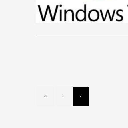
◁
1
2