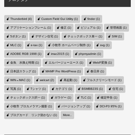
Thunderbird (4)
Custom Field Gui Utility (1)
finder (1)
アプリケーションフレーム (1)
修正 (1)
ビジュアル (1)
管理画面 (1)
5ボタン (1)
デザイン住宅 (1)
チェックボックス単一 (1)
SIM (1)
MLC (1)
e-tax (1)
小牧市 ホームページ制作 (1)
svg (1)
ADOBE RGB 1998 (1)
imac2015 (1)
phpmyadmin (1)
金魚 水換え時期 (1)
エルバージェーエース (1)
WebP変換 (1)
日本語スラッグ (1)
MAMP Pro WordPress (1)
春日井 (1)
WIN→MAC (1)
welcart (2)
再起動 (1)
フルスクリーンモード (1)
写真 (1)
Tシャツ (1)
カテゴリ (1)
BSMBB23S (1)
住宅 (1)
チェックボックス択一 (1)
ガラゲー (1)
TLC (1)
確定申告 (1)
小牧市 プロカメラマン撮影 (1)
バージョンアップ (1)
DCI-P3 95% (1)
ブログカード リンク効かない (1)
More..