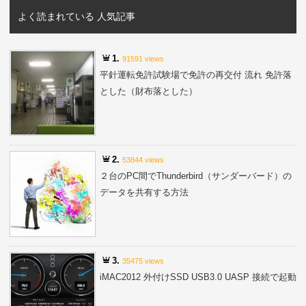
よく読まれている 人気記事
1.
91591 views
平針運転免許試験場で免許の再交付 流れ 免許落
とした（財布落とした）
2.
53844 views
２台のPC間でThunderbird（サンダーバード）の
データを共有する方法
3.
35475 views
iMAC2012 外付けSSD USB3.0 UASP 接続で起動