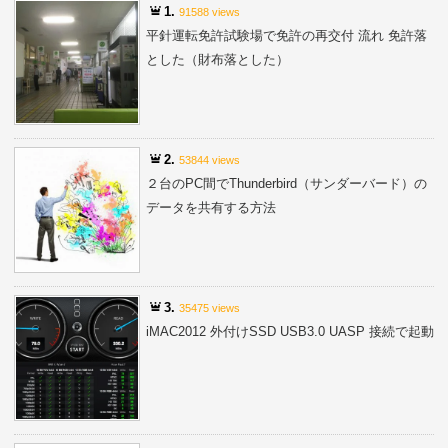
1.
91588 views
平針運転免許試験場で免許の再交付 流れ 免許落
とした（財布落とした）
2.
53844 views
２台のPC間でThunderbird（サンダーバード）の
データを共有する方法
3.
35475 views
iMAC2012 外付けSSD USB3.0 UASP 接続で起動