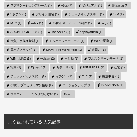
アプリケーションフレーム (1)
修正 (1)
ビジュアル (1)
管理画面 (1)
5ボタン (1)
デザイン住宅 (1)
チェックボックス単一 (1)
SIM (1)
MLC (1)
e-tax (1)
小牧市 ホームページ制作 (1)
svg (1)
ADOBE RGB 1998 (1)
imac2015 (1)
phpmyadmin (1)
金魚 水換え時期 (1)
エルバージェーエース (1)
WebP変換 (1)
日本語スラッグ (1)
MAMP Pro WordPress (1)
春日井 (1)
WIN→MAC (1)
welcart (2)
再起動 (1)
フルスクリーンモード (1)
写真 (1)
Tシャツ (1)
カテゴリ (1)
BSMBB23S (1)
住宅 (1)
チェックボックス択一 (1)
ガラゲー (1)
TLC (1)
確定申告 (1)
小牧市 プロカメラマン撮影 (1)
バージョンアップ (1)
DCI-P3 95% (1)
ブログカード リンク効かない (1)
More..
よく読まれている 人気記事