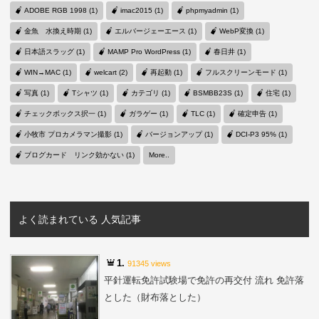
ADOBE RGB 1998 (1)
imac2015 (1)
phpmyadmin (1)
金魚 水換え時期 (1)
エルバージェーエース (1)
WebP変換 (1)
日本語スラッグ (1)
MAMP Pro WordPress (1)
春日井 (1)
WIN→MAC (1)
welcart (2)
再起動 (1)
フルスクリーンモード (1)
写真 (1)
Tシャツ (1)
カテゴリ (1)
BSMBB23S (1)
住宅 (1)
チェックボックス択一 (1)
ガラゲー (1)
TLC (1)
確定申告 (1)
小牧市 プロカメラマン撮影 (1)
バージョンアップ (1)
DCI-P3 95% (1)
ブログカード リンク効かない (1)
More..
よく読まれている 人気記事
1.
91345 views
平針運転免許試験場で免許の再交付 流れ 免許落
とした（財布落とした）