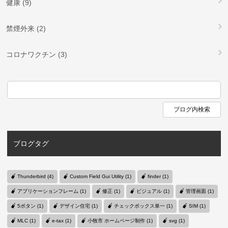
健康 (9)
禁煙外来 (2)
コロナワクチン (3)
ブログタグ
Thunderbird (4)
Custom Field Gui Utility (1)
finder (1)
アプリケーションフレーム (1)
修正 (1)
ビジュアル (1)
管理画面 (1)
5ボタン (1)
デザイン住宅 (1)
チェックボックス単一 (1)
SIM (1)
MLC (1)
e-tax (1)
小牧市 ホームページ制作 (1)
svg (1)