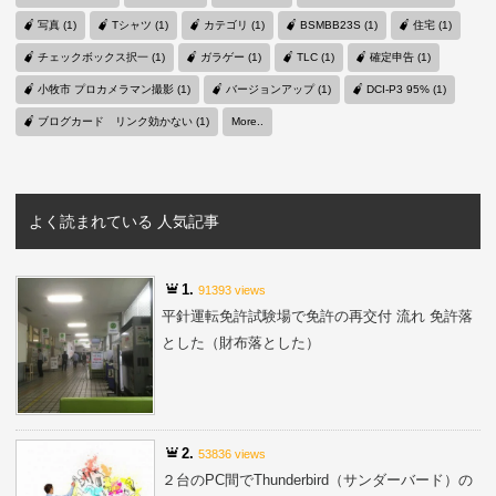
写真 (1)
Tシャツ (1)
カテゴリ (1)
BSMBB23S (1)
住宅 (1)
チェックボックス択一 (1)
ガラゲー (1)
TLC (1)
確定申告 (1)
小牧市 プロカメラマン撮影 (1)
バージョンアップ (1)
DCI-P3 95% (1)
ブログカード リンク効かない (1)
More..
よく読まれている 人気記事
1.
91393 views
平針運転免許試験場で免許の再交付 流れ 免許落
とした（財布落とした）
2.
53836 views
２台のPC間でThunderbird（サンダーバード）の