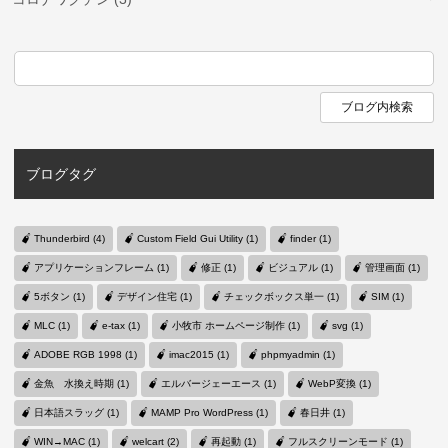
ブログタグ
Thunderbird (4)
Custom Field Gui Utility (1)
finder (1)
アプリケーションフレーム (1)
修正 (1)
ビジュアル (1)
管理画面 (1)
5ボタン (1)
デザイン住宅 (1)
チェックボックス単一 (1)
SIM (1)
MLC (1)
e-tax (1)
小牧市 ホームページ制作 (1)
svg (1)
ADOBE RGB 1998 (1)
imac2015 (1)
phpmyadmin (1)
金魚 水換え時期 (1)
エルバージェーエース (1)
WebP変換 (1)
日本語スラッグ (1)
MAMP Pro WordPress (1)
春日井 (1)
WIN→MAC (1)
welcart (2)
再起動 (1)
フルスクリーンモード (1)