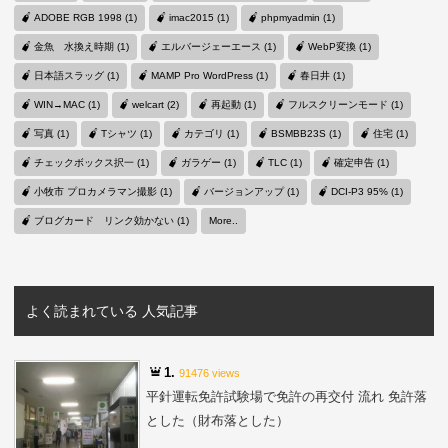
ADOBE RGB 1998 (1)
imac2015 (1)
phpmyadmin (1)
金魚 水換え時期 (1)
エルバージェーエース (1)
WebP変換 (1)
日本語スラッグ (1)
MAMP Pro WordPress (1)
春日井 (1)
WIN→MAC (1)
welcart (2)
再起動 (1)
フルスクリーンモード (1)
写真 (1)
Tシャツ (1)
カテゴリ (1)
BSMBB23S (1)
住宅 (1)
チェックボックス択一 (1)
ガラゲー (1)
TLC (1)
確定申告 (1)
小牧市 プロカメラマン撮影 (1)
バージョンアップ (1)
DCI-P3 95% (1)
ブログカード リンク効かない (1)
More..
よく読まれている 人気記事
1.
91476 views
平針運転免許試験場で免許の再交付 流れ 免許落
とした（財布落とした）