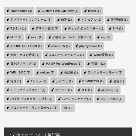
Thunderbird (4)
Custom Field Gui Utility (1)
finder (1)
アプリケーションフレーム (1)
修正 (1)
ビジュアル (1)
管理画面 (1)
5ボタン (1)
デザイン住宅 (1)
チェックボックス単一 (1)
SIM (1)
MLC (1)
e-tax (1)
小牧市 ホームページ制作 (1)
svg (1)
ADOBE RGB 1998 (1)
imac2015 (1)
phpmyadmin (1)
金魚 水換え時期 (1)
エルバージェーエース (1)
WebP変換 (1)
日本語スラッグ (1)
MAMP Pro WordPress (1)
春日井 (1)
WIN→MAC (1)
welcart (2)
再起動 (1)
フルスクリーンモード (1)
写真 (1)
Tシャツ (1)
カテゴリ (1)
BSMBB23S (1)
住宅 (1)
チェックボックス択一 (1)
ガラゲー (1)
TLC (1)
確定申告 (1)
小牧市 プロカメラマン撮影 (1)
バージョンアップ (1)
DCI-P3 95% (1)
ブログカード リンク効かない (1)
More..
よく読まれている 人気記事