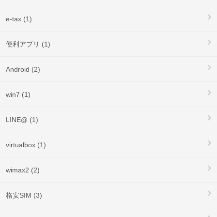
e-tax (1)
便利アプリ (1)
Android (2)
win7 (1)
LINE@ (1)
virtualbox (1)
wimax2 (2)
格安SIM (3)