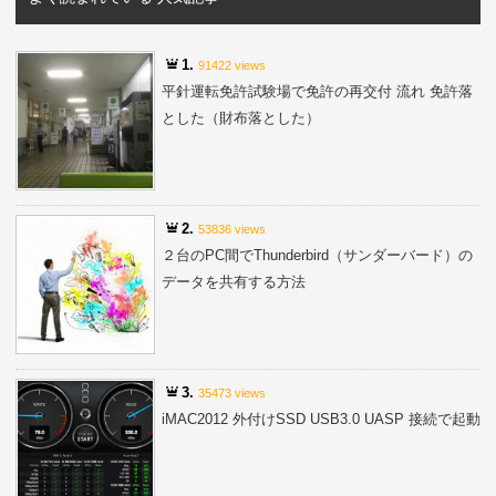
1.
91422 views
平針運転免許試験場で免許の再交付 流れ 免許落
とした（財布落とした）
2.
53836 views
２台のPC間でThunderbird（サンダーバード）の
データを共有する方法
3.
35473 views
iMAC2012 外付けSSD USB3.0 UASP 接続で起動