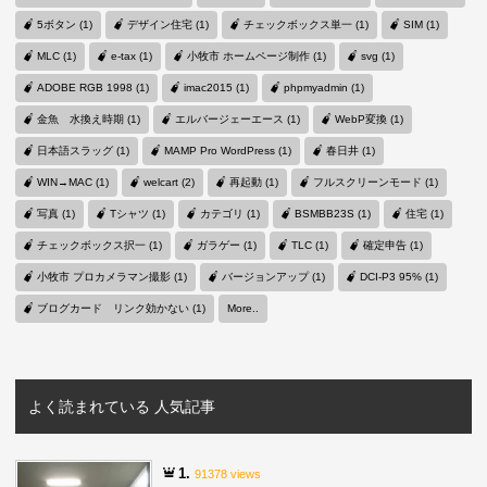
5ボタン (1)
デザイン住宅 (1)
チェックボックス単一 (1)
SIM (1)
MLC (1)
e-tax (1)
小牧市 ホームページ制作 (1)
svg (1)
ADOBE RGB 1998 (1)
imac2015 (1)
phpmyadmin (1)
金魚 水換え時期 (1)
エルバージェーエース (1)
WebP変換 (1)
日本語スラッグ (1)
MAMP Pro WordPress (1)
春日井 (1)
WIN→MAC (1)
welcart (2)
再起動 (1)
フルスクリーンモード (1)
写真 (1)
Tシャツ (1)
カテゴリ (1)
BSMBB23S (1)
住宅 (1)
チェックボックス択一 (1)
ガラゲー (1)
TLC (1)
確定申告 (1)
小牧市 プロカメラマン撮影 (1)
バージョンアップ (1)
DCI-P3 95% (1)
ブログカード リンク効かない (1)
More..
よく読まれている 人気記事
1.
91378 views