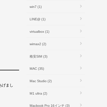
win7 (1)
LINE@ (1)
virtualbox (1)
wimax2 (2)
格安SIM (3)
MAC (35)
Mac Studio (2)
あげまし
M1 ultra (2)
Macbook Pro 16インチ (3)