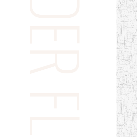
WEB ORDER FLOW
。