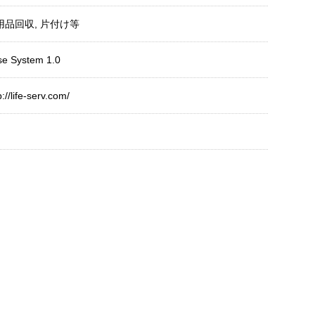
用品回収
,
片付け等
se System 1.0
p://life-serv.com/