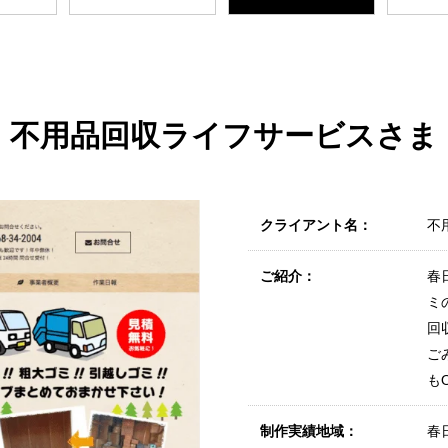
不用品回収ライフサービスさま
クライアント名：
不
ご紹介：
春
ミ
回
ご
もO
制作実績地域：
春