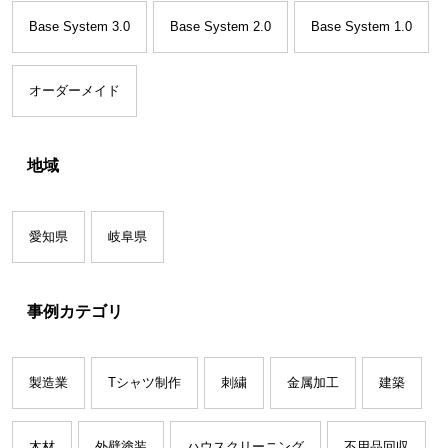
Base System 3.0
Base System 2.0
Base System 1.0
オーダーメイド
地域
愛知県
岐阜県
事例カテゴリ
製造業
Tシャツ制作
刺繍
金属加工
建築
木材
外壁塗装
ハウスクリーニング
不用品回収