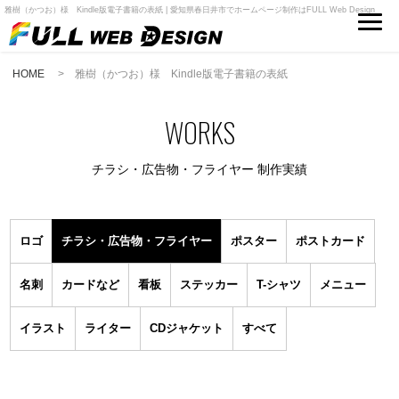
雅樹（かつお）様 Kindle版電子書籍の表紙 | 愛知県春日井市でホームページ制作はFULL Web Design
HOME
> 雅樹（かつお）様 Kindle版電子書籍の表紙
WORKS
チラシ・広告物・フライヤー
制作実績
ロゴ
チラシ・広告物・フライヤー
ポスター
ポストカード
名刺
カードなど
看板
ステッカー
T-シャツ
メニュー
イラスト
ライター
CDジャケット
すべて