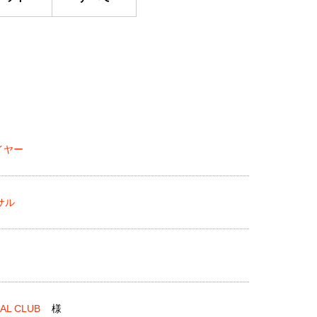
イヤー
サル
AL CLUB
様