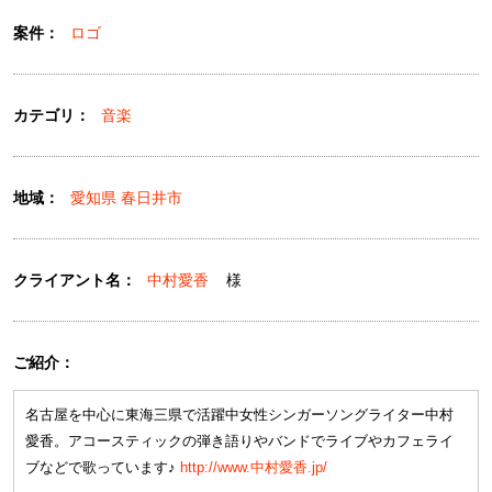
案件：
ロゴ
カテゴリ：
音楽
地域：
愛知県 春日井市
クライアント名：
中村愛香
様
ご紹介：
名古屋を中心に東海三県で活躍中女性シンガーソングライター中村
愛香。アコースティックの弾き語りやバンドでライブやカフェライ
ブなどで歌っています♪
http://www.中村愛香.jp/