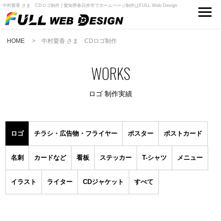
中村愛香 さま CDロゴ制作 | 愛知県春日井市でホームページ制作はFULL Web Design
HOME
> 中村愛香 さま CDロゴ制作
WORKS
ロゴ
制作実績
ロゴ
チラシ・広告物・フライヤー
ポスター
ポストカード
名刺
カードなど
看板
ステッカー
T-シャツ
メニュー
イラスト
ライター
CDジャケット
すべて