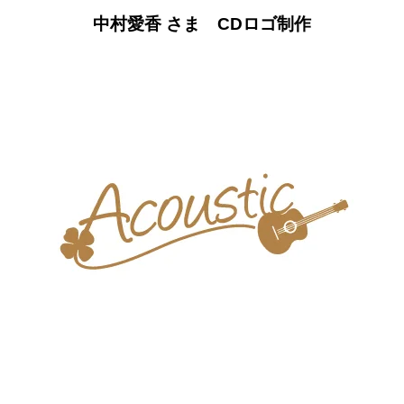
中村愛香 さま CDロゴ制作