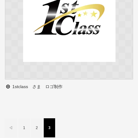
1stclass さま ロゴ制作
◁
1
2
3