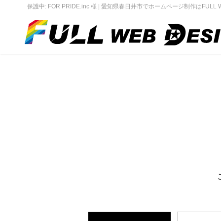
保護中: FOR PRIDE.inc 様 | 愛知県春日井市でホームページ制作はFULL We