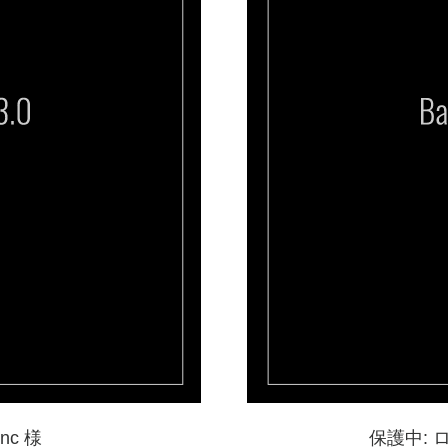
nc 様
保護中: